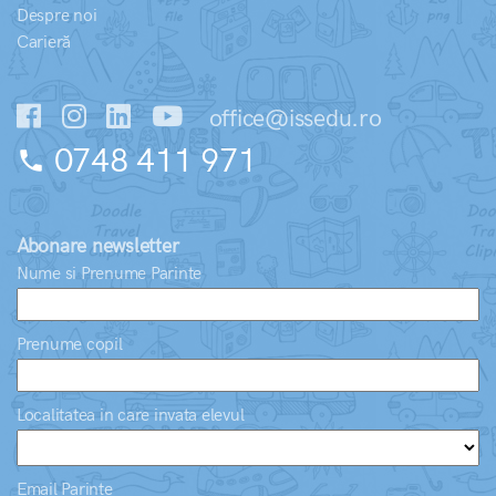
Despre noi
Carieră
office@issedu.ro
0748 411 971
phone
Abonare newsletter
Nume si Prenume Parinte
Prenume copil
Localitatea in care invata elevul
Email Parinte