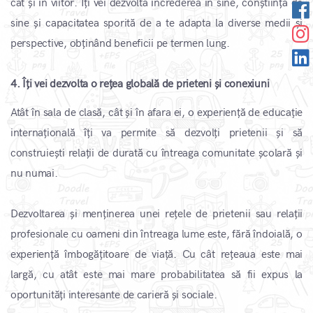
cât și în viitor. Îți vei dezvolta încrederea în sine, conștiința de
sine și capacitatea sporită de a te adapta la diverse medii și
perspective, obținând beneficii pe termen lung.
4. Îți vei dezvolta o rețea globală de prieteni și conexiuni
Atât în ​​sala de clasă, cât și în afara ei, o experiență de educație
internațională îți va permite să dezvolți prietenii și să
construiești relații de durată cu întreaga comunitate școlară și
nu numai.
Dezvoltarea și menținerea unei rețele de prietenii sau relații
profesionale cu oameni din întreaga lume este, fără îndoială, o
experiență îmbogățitoare de viață. Cu cât rețeaua este mai
largă, cu atât este mai mare probabilitatea să fii expus la
oportunități interesante de carieră și sociale.