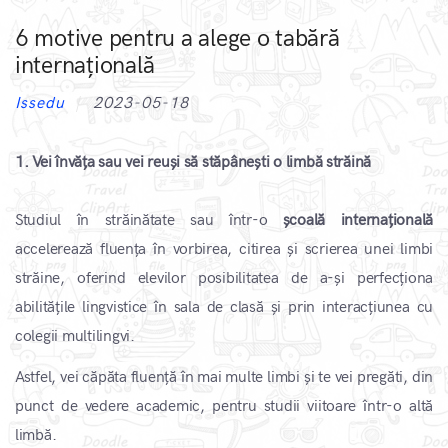
6 motive pentru a alege o tabără
internațională
Issedu
2023-05-18
1. Vei învăța sau vei reuși să stăpânești o limbă străină
Studiul în străinătate sau într-o
școală internațională
accelerează fluența în vorbirea, citirea și scrierea unei limbi
străine, oferind elevilor posibilitatea de a-și perfecționa
abilitățile lingvistice în sala de clasă și prin interacțiunea cu
colegii multilingvi.
Astfel, vei căpăta fluență în mai multe limbi și te vei pregăti, din
punct de vedere academic, pentru studii viitoare într-o altă
limbă.