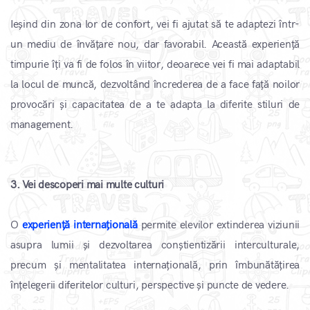
Ieșind din zona lor de confort, vei fi ajutat să te adaptezi într-
un mediu de învățare nou, dar favorabil. Această experiență
timpurie îți va fi de folos în viitor, deoarece vei fi mai adaptabil
la locul de muncă, dezvoltând încrederea de a face față noilor
provocări și capacitatea de a te adapta la diferite stiluri de
management.
3. Vei descoperi mai multe culturi
O
experiență internațională
permite elevilor extinderea viziunii
asupra lumii și dezvoltarea conștientizării interculturale,
precum și mentalitatea internațională, prin îmbunătățirea
înțelegerii diferitelor culturi, perspective și puncte de vedere.