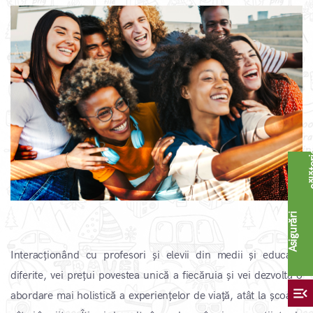
A
s
i
g
u
r
ă
r
i
c
ă
l
ă
t
o
r
i
Interacționând cu profesori și elevii din medii și educație
diferite, vei prețui povestea unică a fiecăruia și vei dezvolta o
menu_open
abordare mai holistică a experiențelor de viață, atât la școală,