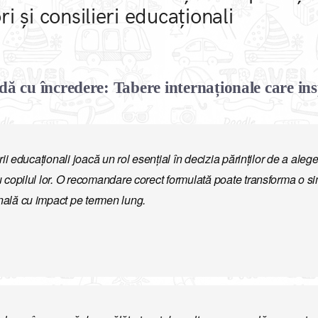
i și consilieri educaționali
 cu încredere: Tabere internaționale care insp
erii educaționali joacă un rol esențial în decizia părinților de a aleg
u copilul lor. O recomandare corect formulată poate transforma o si
nală cu impact pe termen lung.