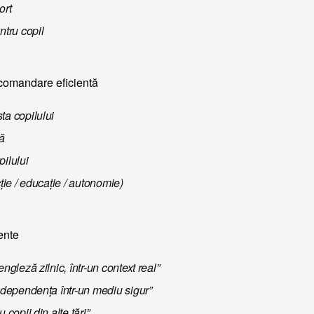
ort
ntru copil
comandare eficientă
ta copilului
ză
pilului
cție / educație / autonomie)
ente
engleză zilnic, într-un context real”
independența într-un mediu sigur”
 copii din alte țări”