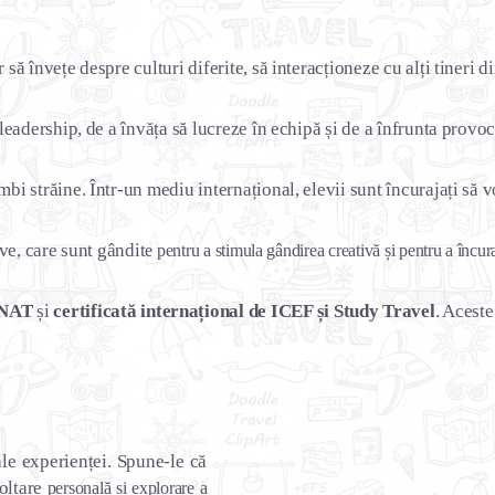
 să învețe despre culturi diferite, să interacționeze cu alți tineri
e leadership, de a învăța să lucreze în echipă și de a înfrunta provo
mbi străine. Într-un mediu internațional, elevii sunt încurajați să 
ive, care sunt gândit
e pentru a stimula gândirea creativă și pentru a încura
NAT
 și 
certificată internațional de ICEF și Study Travel
. Aceste
ale experienței. Spune-le că
oltare
personală și explorare a