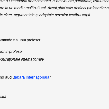
ale nu înseamnă doar călătorie, ci dezvoltare personală, comunica
e la un mediu multicultural. Acest ghid este dedicat profesorilor 
i clare, argumentate și adaptate nevoilor fiecărui copil.
omandarea unui profesor
lor în profesor
 educaționale internaționale
ând aud „
tabără internațională
”
nală