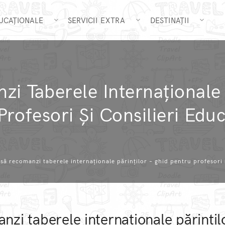
DUCAȚIONALE
SERVICII EXTRA
DESTINAȚII
 Taberele Internaționale 
Profesori Și Consilieri Educ
să recomanzi taberele internaționale părinților – ghid pentru profesori ș
zi taberele internaționale părințil