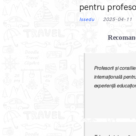
pentru profesor
Issedu
2025-04-11
Recomandă
Profesorii și consili
internațională pentr
experiență educațio