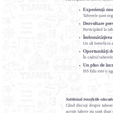
Experiență mul
Taberele sunt orga
Dezvoltare pers
Participând la tab
Îmbunătățirea a
Un alt beneficiu a
Oportunități d
În cadrul taberelo
Un plus de înc
ISS Edu este o ag
Subliniază beneficiile educati
Când discuți despre taberel
aceste tabere nu sunt doar 