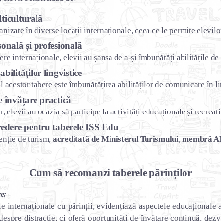
ticulturală
nizate în diverse locații internaționale, ceea ce le permite elevilor
onală și profesională
ere internaționale, elevii au șansa de a-și îmbunătăți abilitățile d
bilităților lingvistice
l acestor tabere este îmbunătățirea abilităților de comunicare în li
e învățare practică
r, elevii au ocazia să participe la activități educaționale și recreat
redere pentru taberele ISS Edu
enție de turism, 
acreditată de Ministerul Turismului
, 
membră A
Cum să recomanzi taberele părinților
ve:
e internaționale cu părinții, evidențiază aspectele educaționale 
despre distracție, ci oferă oportunități de învățare continuă, dezv