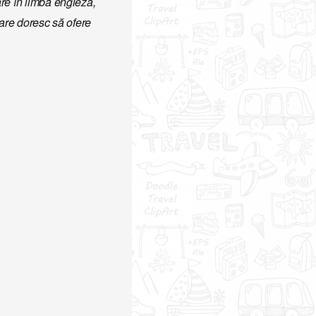
re în limba engleză,
care doresc să ofere