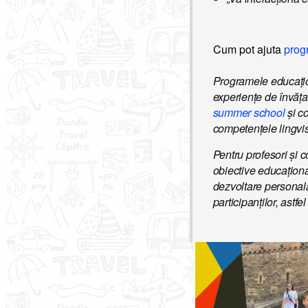
Cum pot ajuta
prog
Programele educațion
experiențe de învățar
summer school
și co
competențele lingvis
Pentru profesori și 
obiective educaționa
dezvoltare personală
participanților, astf