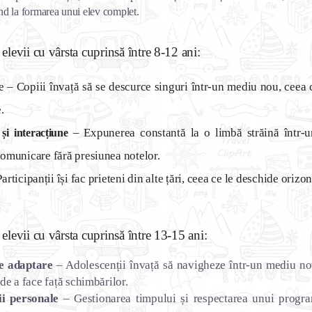
uind la formarea unui elev complet.
 elevii cu vârsta cuprinsă între 8-12 ani:
e
– Copiii învață să se descurce singuri într-un mediu nou, ceea 
.
– Expunerea constantă la o limbă străină într-u
și interacțiune
 comunicare fără presiunea notelor.
articipanții își fac prieteni din alte țări, ceea ce le deschide orizont
 elevii cu vârsta cuprinsă între 13-15 ani:
de adaptare
– Adolescenții învață să navigheze într-un mediu no
 de a face față schimbărilor.
ii personale
– Gestionarea timpului și respectarea unui program