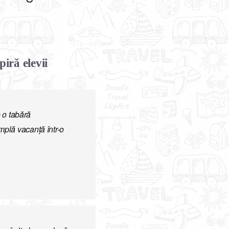
iră elevii
e o tabără
mplă vacanță într-o