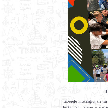
D
Taberele internaționale nu 
Participând la aceste tabere