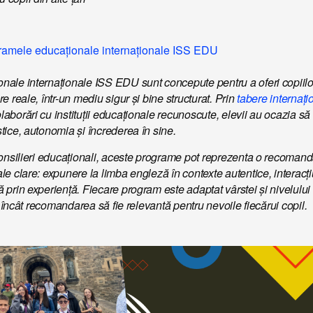
ramele educaționale internaționale ISS EDU
ale internaționale ISS EDU sunt concepute pentru a oferi copiilor
e reale, într-un mediu sigur și bine structurat. Prin
tabere internați
laborări cu instituții educaționale recunoscute, elevii au ocazia să 
tice, autonomia și încrederea în sine.
consilieri educaționali, aceste programe pot reprezenta o recomand
le clare: expunere la limba engleză în contexte autentice, interacți
 prin experiență. Fiecare program este adaptat vârstei și nivelului 
el încât recomandarea să fie relevantă pentru nevoile fiecărui copil.