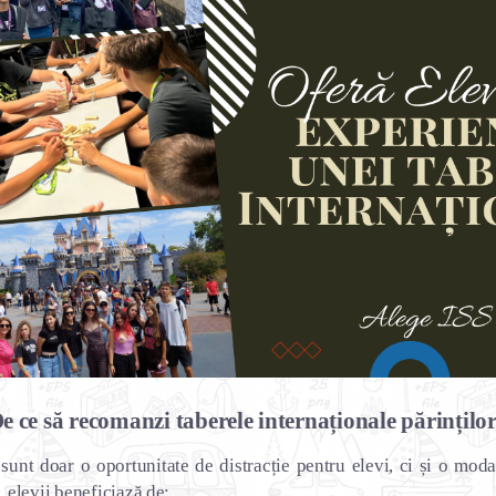
e ce să recomanzi taberele internaționale părințilo
sunt doar o oportunitate de distracție pentru elevi, ci și o modal
, elevii beneficiază de: