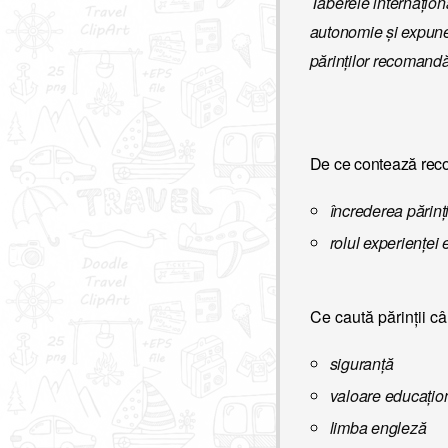
Taberele internațion
autonomie și expuner
părinților recomandăr
De ce contează rec
încrederea părinți
rolul experienței
Ce caută părinții c
siguranță
valoare educațio
limba engleză