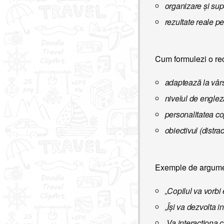
organizare și sup
rezultate reale pe
Cum formulezi o re
adaptează la vârs
nivelul de engle
personalitatea co
obiectivul (distra
Exemple de argum
„Copilul va vorbi 
„Își va dezvolta 
„Va interacționa cu