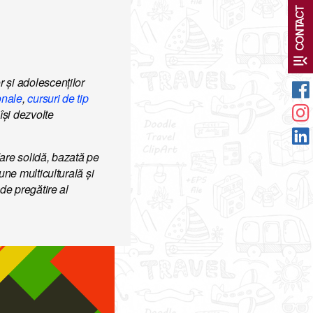
CONTACT
menu_open
 și adolescenților
onale
,
cursuri de tip
își dezvolte
are solidă, bazată pe
une multiculturală și
de pregătire al