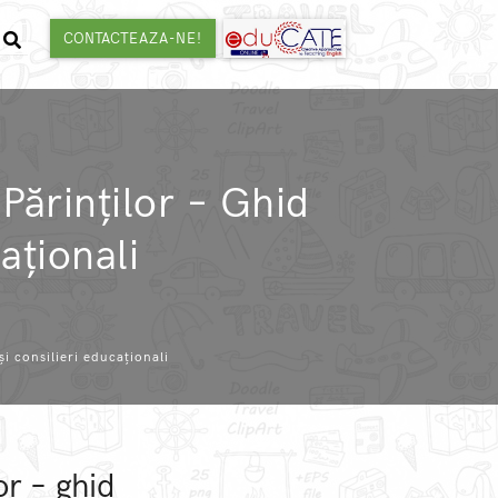
CONTACTEAZA-NE!
Părinților – Ghid
aționali
i consilieri educaționali
or – ghid