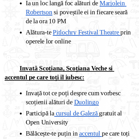
Ia un loc langă foc alături de 
Marjolein 
Robertson
 si poveștile ei in fiecare seară 
de la ora 10 PM 
Alătura-te 
Pitlochry Festival Theatre 
prin 
operele lor online
Invată Scoțiana, Scoțiana Veche si 
accentul pe care toți il iubesc:
Invață tot ce poți despre cum vorbesc 
scoțienii alături de 
Duolingo
Participă la
 cursul de Galeză 
gratuit al 
Open University 
Bălăcește-te puțin in 
accentul 
pe care toți 