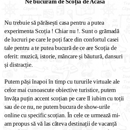
Ne bucurăm de Scoția de Acasă
Nu trebuie să părăsești casa pentru a putea 
experimenta Scoția ! Chiar nu !. Sunt o grămadă 
de lucruri pe care le poți face din confortul casei 
tale pentru a te putea bucură de ce are Scoția de 
oferit: muzică, istorie, mâncare și băutură, dansuri 
și distracție. 
Putem păși înapoi în timp cu tururile virtuale ale 
celor mai cunoascute obiective turistice, putem 
învăța puțin accent scoțian pe care îl iubim cu toții 
sau de ce nu, ne putem bucura de show-urile 
online cu specific scoțian. În cele ce urmează mi-
am propus să vă las câteva destinații de vacanță 