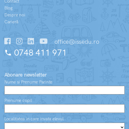
Contact
Blog
Despre noi
Carieră
office@issedu.ro
0748 411 971
phone
Abonare newsletter
Nume si Prenume Parinte
Prenume copil
Localitatea in care invata elevul