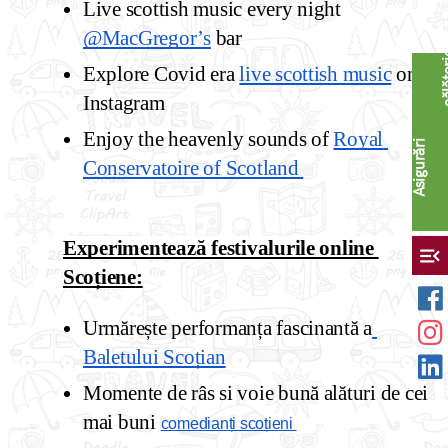
Live scottish music every night 
@MacGregor’s
 bar
Explore Covid era 
live scottish music
 on 
Instagram 
Enjoy the heavenly sounds of 
Royal 
A
s
i
g
u
r
ă
r
i
c
ă
l
ă
t
o
r
i
Conservatoire of Scotland 
Experimentează festivalurile online 
menu_open
Scoțiene
:
Urmărește performanța fascinantă a
Baletului Scoțian
Momente de râs si voie bună alături de cei 
mai buni 
comedianți scoțieni 