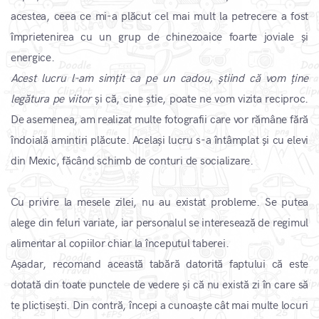
acestea, ceea ce mi-a plăcut cel mai mult la petrecere a fost
împrietenirea cu un grup de chinezoaice foarte joviale și
energice.
Acest lucru l-am simțit ca pe un cadou, știind că vom ține
legătura pe viitor
și că, cine știe, poate ne vom vizita reciproc.
De asemenea, am realizat multe fotografii care vor rămâne fără
îndoială amintiri plăcute. Același lucru s-a întâmplat și cu elevi
din Mexic, făcând schimb de conturi de socializare.
Cu privire la mesele zilei, nu au existat probleme. Se putea
alege din feluri variate, iar personalul se interesează de regimul
alimentar al copiilor chiar la începutul taberei.
Așadar, recomand această tabără datorită faptului că este
dotată din toate punctele de vedere și că nu există zi în care să
te plictisești. Din contră, începi a cunoaște cât mai multe locuri