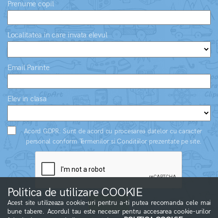
Prenume copil
Localitatea in care invata elevul
Email Parinte
Elev in clasa
Acord GDPR: Sunt de acord cu procesarea datelor cu caracter
personal conform Termenilor si Conditiilor prezentate pe site.
Politica de utilizare COOKIE
Acest site utilizeaza cookie-uri pentru a-ti putea recomanda cele mai
bune tabere. Acordul tau este necesar pentru accesarea cookie-urilor