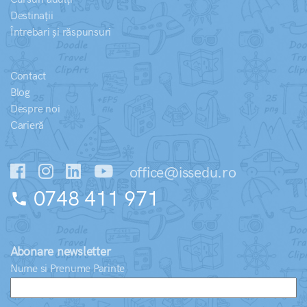
Destinații
Întrebari și răspunsuri
Contact
Blog
Despre noi
Carieră
office@issedu.ro
0748 411 971
phone
Abonare newsletter
Nume si Prenume Parinte