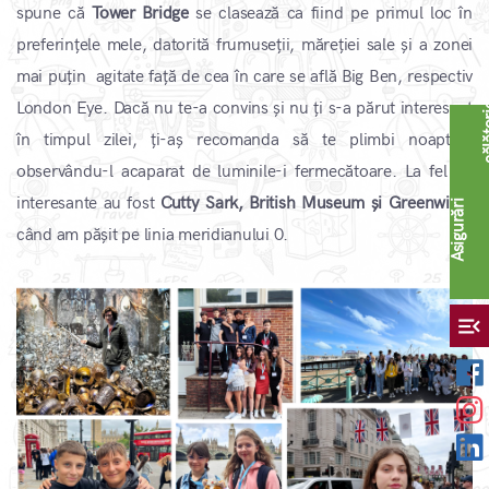
spune că
Tower Bridge
se clasează ca fiind pe primul loc în
preferințele mele, datorită frumuseții, măreției sale și a zonei
mai puțin agitate față de cea în care se află Big Ben, respectiv
London Eye. Dacă nu te-a convins și nu ți s-a părut interesant
în timpul zilei, ți-aș recomanda să te plimbi noaptea,
observându-l acaparat de luminile-i fermecătoare. La fel de
interesante au fost
Cutty Sark, British Museum și Greenwich,
A
s
i
g
u
r
ă
r
i
c
ă
l
ă
t
o
r
i
când am pășit pe linia meridianului 0.
menu_open