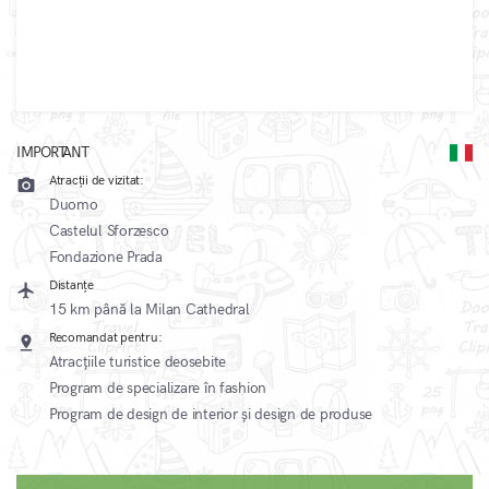
IMPORTANT
Atracții de vizitat:
camera_alt
Duomo
Castelul Sforzesco
Fondazione Prada
Distanțe
local_airport
15 km până la Milan Cathedral
Recomandat pentru:
pin_drop
Atracțiile turistice deosebite
Program de specializare în fashion
Program de design de interior și design de produse