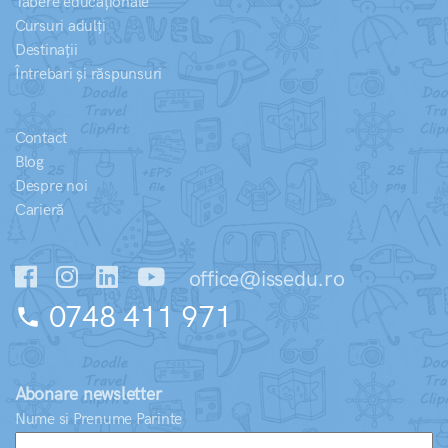
Tabere educaționale
Cursuri adulți
Destinații
Întrebari și răspunsuri
Contact
Blog
Despre noi
Carieră
office@issedu.ro
0748 411 971
phone
Abonare newsletter
Nume si Prenume Parinte