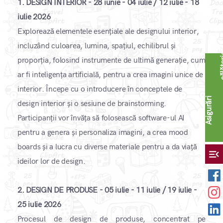
1.
DESIGN INTERIOR - 28 iunie - 04 iulie / 12 iulie - 18
iulie 2026
Explorează elementele esențiale ale designului interior,
incluzând culoarea, lumina, spațiul, echilibrul și
proporția, folosind instrumente de ultimă generație, cum
ar fi inteligența artificială, pentru a crea imagini unice de
interior. Începe cu o introducere în conceptele de
A
s
i
g
u
r
ă
r
i
c
ă
l
ă
t
o
r
i
design interior și o sesiune de brainstorming.
Participanții vor învăța să folosească software-ul AI
pentru a genera și personaliza imagini, a crea mood
boards și a lucra cu diverse materiale pentru a da viață
menu_open
ideilor lor de design.
2.
DESIGN DE PRODUSE - 05 iulie - 11 iulie / 19 iulie -
25 iulie 2026
Procesul de design de produse, concentrat pe