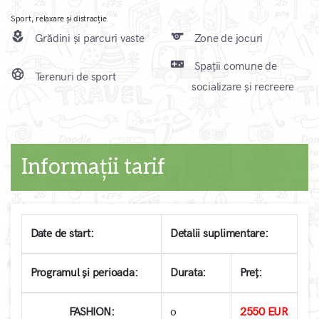
Sport, relaxare și distracție
local_florist
sports
Grădini și parcuri vaste
Zone de jocuri
videogame_asset
Spații comune de
sports_soccer
Terenuri de sport
socializare și recreere
Informații tarif
Date de start:
Detalii suplimentare:
Programul și perioada:
Durata:
Preț:
FASHION:
o
2550 EUR