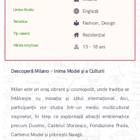
Limba Studiu:
language
Engleză
Tematica:
local_library
Fashion, Design
Tip cazare:
house
Rezidențial
Vârsta min/max:
perm_identity
15 - 18 ani
Descoperă Milano – Inima Modei și a Culturii
Milan este un oraș vibrant și cosmopolit, unde tradiția se
întâlnește cu inovația și stilul internațional. Aici,
participanții vor studia într-un mediu multicultural
inspirator, în timp ce explorează atracții emblematice
precum Duomo, Castelul Sforzesco, Fondazione Prada,
Cartierul Modei și pitoreștii Navigli.