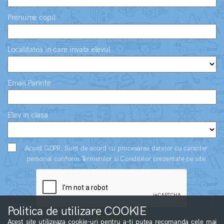
Prenume copil
Localitatea in care invata elevul
Email Parinte
Elev in clasa
Acord GDPR: Sunt de acord cu procesarea datelor cu caracter
personal conform Termenilor si Conditiilor prezentate pe site.
Politica de utilizare COOKIE
Acest site utilizeaza cookie-uri pentru a-ti putea recomanda cele mai