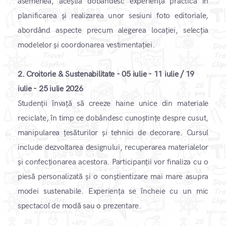
asemenea, aceștia dobândesc experiență practică în
planificarea și realizarea unor sesiuni foto editoriale,
abordând aspecte precum alegerea locației, selecția
modelelor și coordonarea vestimentației.
2.
Croitorie & Sustenabilitate - 05 iulie - 11 iulie / 19
iulie - 25 iulie 2026
Studenții învață să creeze haine unice din materiale
reciclate, în timp ce dobândesc cunoștințe despre cusut,
manipularea țesăturilor și tehnici de decorare. Cursul
include dezvoltarea designului, recuperarea materialelor
și confecționarea acestora. Participanții vor finaliza cu o
piesă personalizată și o conștientizare mai mare asupra
modei sustenabile. Experiența se încheie cu un mic
spectacol de modă sau o prezentare.