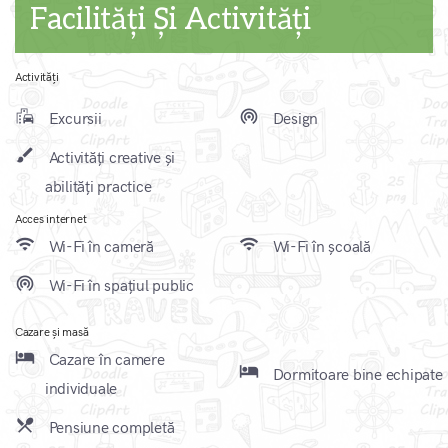
Facilități Și Activități
Activități
emoji_transportation
wifi_tethering
Excursii
Design
brush
Activități creative și
abilități practice
Acces internet
wifi
wifi
Wi-Fi în cameră
Wi-Fi în școală
wifi_tethering
Wi-Fi în spațiul public
Cazare și masă
local_hotel
Cazare în camere
local_hotel
Dormitoare bine echipate
individuale
local_dining
Pensiune completă