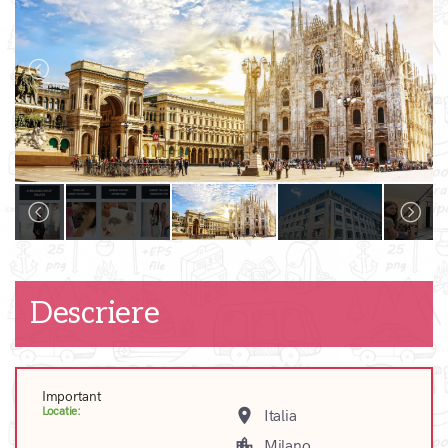
Descriere
Important
Locatie:
place
Italia
location_city
Milano