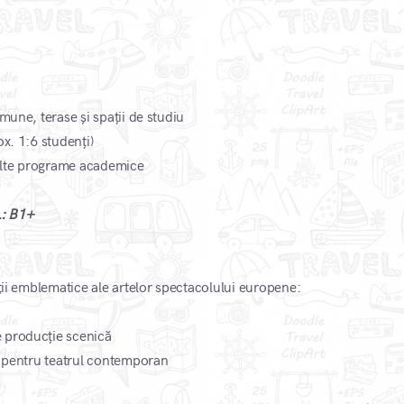
mune, terase și spații de studiu
x. 1:6 studenți)
n alte programe academice
L: B1+
uții emblematice ale artelor spectacolului europene:
 producție scenică
al pentru teatrul contemporan