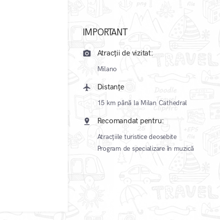
IMPORTANT
Atracții de vizitat:
camera_alt
Milano
Distanțe
local_airport
15 km până la Milan Cathedral
Recomandat pentru:
pin_drop
Atracțiile turistice deosebite
Program de specializare în muzică