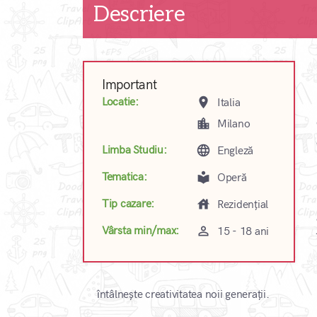
Descriere
Important
place
Locatie:
Italia
location_city
Milano
language
Limba Studiu:
Engleză
local_library
Tematica:
Operă
house
Tip cazare:
Rezidențial
perm_identity
Vârsta min/max:
15 - 18 ani
întâlnește creativitatea noii generații.