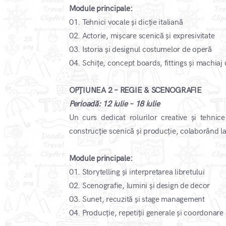
Module principale:
01. Tehnici vocale și dicție italiană
02. Actorie, mișcare scenică și expresivitate
03. Istoria și designul costumelor de operă
04. Schițe, concept boards, fittings și machiaj
OPȚIUNEA 2 – REGIE & SCENOGRAFIE
Perioadă: 12 iulie – 18 iulie
Un curs dedicat rolurilor creative și tehnice
construcție scenică și producție, colaborând la
Module principale:
01. Storytelling și interpretarea libretului
02. Scenografie, lumini și design de decor
03. Sunet, recuzită și stage management
04. Producție, repetiții generale și coordonare 