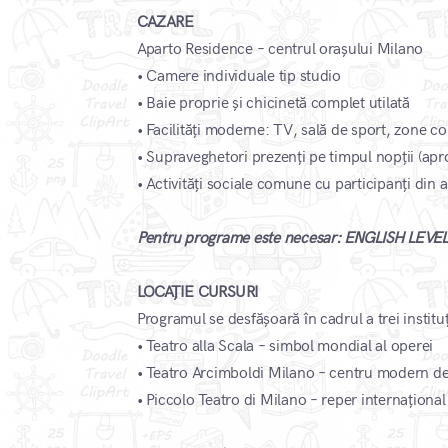
CAZARE
Aparto Residence – centrul orașului Milano
• Camere individuale tip studio
• Baie proprie și chicinetă complet utilată
• Facilități moderne: TV, sală de sport, zone co
• Supraveghetori prezenți pe timpul nopții (apro
• Activități sociale comune cu participanți di
Pentru programe este necesar: ENGLISH LEVE
LOCAȚIE CURSURI
Programul se desfășoară în cadrul a trei instit
• Teatro alla Scala – simbol mondial al operei
• Teatro Arcimboldi Milano – centru modern de
• Piccolo Teatro di Milano – reper internațion