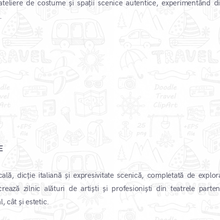
, ateliere de costume și spații scenice autentice, experimentând di
.
E
ală, dicție italiană și expresivitate scenică, completată de explor
rează zilnic alături de artiști și profesioniști din teatrele parten
 cât și estetic.