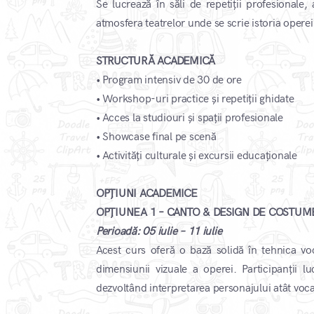
Se lucrează în săli de repetiții profesionale
atmosfera teatrelor unde se scrie istoria operei
STRUCTURĂ ACADEMICĂ
• Program intensiv de 30 de ore
• Workshop-uri practice și repetiții ghidate
• Acces la studiouri și spații profesionale
• Showcase final pe scenă
• Activități culturale și excursii educaționale
OPȚIUNI ACADEMICE
OPȚIUNEA 1 – CANTO & DESIGN DE COSTUM
Perioadă: 05 iulie – 11 iulie
Acest curs oferă o bază solidă în tehnica voc
dimensiunii vizuale a operei. Participanții luc
dezvoltând interpretarea personajului atât vocal,