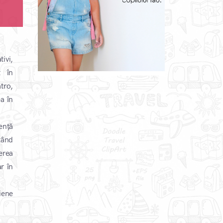
ivi,
t în
tro,
a în
ență
tând
erea
r în
iene