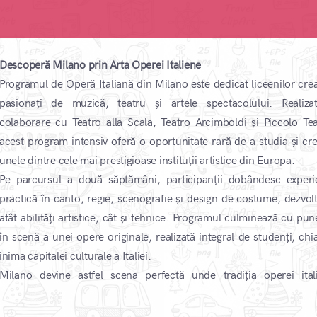
Descoperă Milano prin Arta Operei Italiene
Programul de Operă Italiană din Milano este dedicat liceenilor creat
pasionați de muzică, teatru și artele spectacolului. Realiza
colaborare cu Teatro alla Scala, Teatro Arcimboldi și Piccolo Tea
acest program intensiv oferă o oportunitate rară de a studia și cre
unele dintre cele mai prestigioase instituții artistice din Europa.
Pe parcursul a două săptămâni, participanții dobândesc experi
practică în canto, regie, scenografie și design de costume, dezvol
atât abilități artistice, cât și tehnice. Programul culminează cu pun
în scenă a unei opere originale, realizată integral de studenți, chia
inima capitalei culturale a Italiei.
Milano devine astfel scena perfectă unde tradiția operei ital