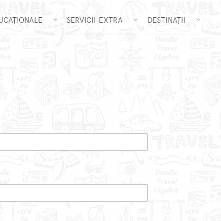
DUCAȚIONALE
SERVICII EXTRA
DESTINAȚII