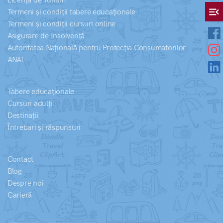
Licență de Turism
menu_open
Termeni și condiții tabere educaționale
Termeni și condiții cursuri online
Asigurare de Insolvență
Autoritatea Națională pentru Protecția Consumatorilor
ANAT
Tabere educaționale
Cursuri adulți
Destinații
Întrebari și răspunsuri
Contact
Blog
Despre noi
Carieră