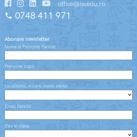
office@issedu.ro
0748 411 971
phone
Abonare newsletter
Nume si Prenume Parinte
Prenume copil
Localitatea in care invata elevul
Email Parinte
Elev in clasa