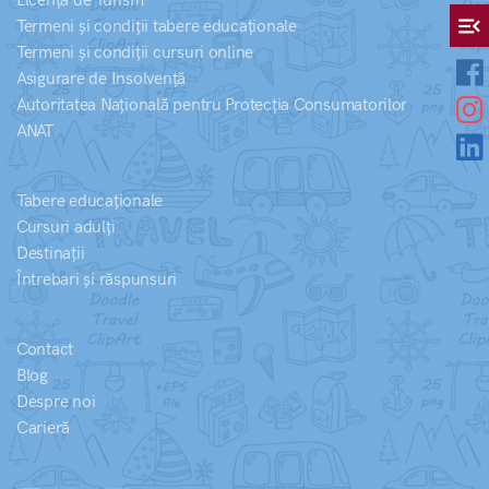
Licență de Turism
menu_open
Termeni și condiții tabere educaționale
Termeni și condiții cursuri online
Asigurare de Insolvență
Autoritatea Națională pentru Protecția Consumatorilor
ANAT
Tabere educaționale
Cursuri adulți
Destinații
Întrebari și răspunsuri
Contact
Blog
Despre noi
Carieră