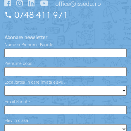
office@issedu.ro
0748 411 971
phone
Abonare newsletter
Nume si Prenume Parinte
Prenume copil
Localitatea in care invata elevul
Email Parinte
Elev in clasa