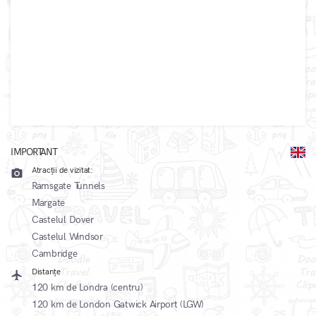
IMPORTANT
Atracții de vizitat:
camera_alt
Ramsgate Tunnels
Margate
Castelul Dover
Castelul Windsor
Cambridge
Distanțe
local_airport
120 km de Londra (centru)
120 km de London Gatwick Airport (LGW)