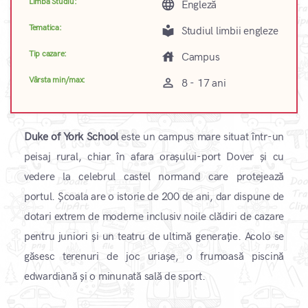
Limba Studiu:
language
Engleză
Tematica:
local_library
Studiul limbii engleze
Tip cazare:
house
Campus
Vârsta min/max:
perm_identity
8 - 17 ani
Duke of York School
este un campus mare situat într-un
peisaj rural, chiar în afara orașului-port Dover și cu
vedere la celebrul castel normand care protejează
portul. Școala are o istorie de 200 de ani, dar dispune de
dotari extrem de moderne inclusiv noile clădiri de cazare
pentru juniori și un teatru de ultimă generație. Acolo se
găsesc terenuri de joc uriașe, o frumoasă piscină
edwardiană și o minunată sală de sport.