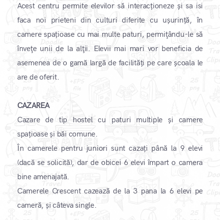
Acest centru permite elevilor să interacționeze și sa isi
faca noi prieteni din culturi diferite cu ușurință, în
camere spațioase cu mai multe paturi, permiţându-le să
înveţe unii de la alţii. Elevii mai mari vor beneficia de
asemenea de o gamă largă de facilități pe care școala le
are de oferit.
CAZAREA
Cazare de tip hostel cu paturi multiple și camere
spațioase și băi comune.
În camerele pentru juniori sunt cazați până la 9 elevi
(dacă se solicită), dar de obicei 6 elevi împart o camera
bine amenajată.
Camerele Crescent cazează de la 3 pana la 6 elevi pe
cameră, și câteva single.