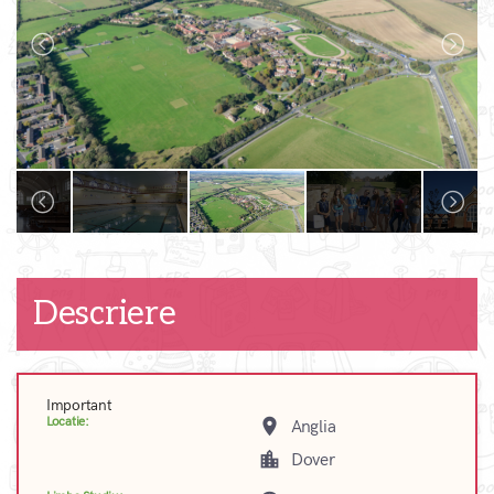
Descriere
Important
Locatie:
place
Anglia
location_city
Dover