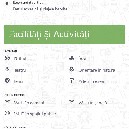
Recomandat pentru:
pin_drop
Prețul accesibil și plajele însorite.
Facilități Și Activități
Activități
sports_soccer
pool
Fotbal
Înot
mic
local_florist
Teatru
Orientare în natură
sports_volleyball
format_paint
tenis
Arte și meserii
Acces internet
wifi
wifi
Wi-Fi în cameră
Wi-Fi în școală
wifi_tethering
Wi-Fi în spațiul public
Cazare și masă