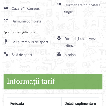
local_hotel
Dormitoare tip hostel si
local_hotel
Cazare în campus
single
local_dining
Pensiune completă
Sport, relaxare și distracție
local_florist
Parcuri și spații verzi
sports_handball
Săli și terenuri de sport
extinse
fitness_center
pool
Sală de sport
piscina
Informații tarif
Perioada
Detalii suplimentare