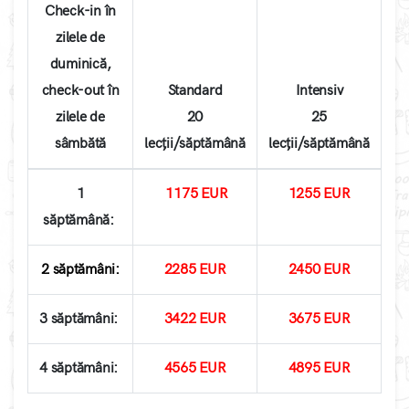
Check-in în
zilele de
duminică,
check-out în
Standard
Intensiv
zilele de
20
25
sâmbătă
lecții/săptămână
lecții/săptămână
1
1175
EUR
1255
EUR
săptămână:
2 săptămâni:
2285
EUR
2450
EUR
3 săptămâni:
3422 EUR
3675
EUR
4 săptămâni:
4565 EUR
4895 EUR