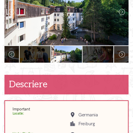
Descriere
Important
Locatie:
place
Germania
location_city
Freiburg