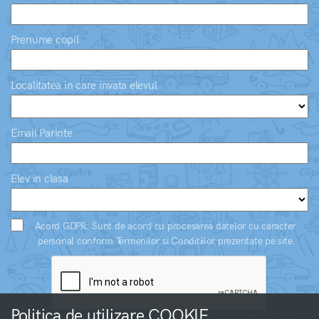
Prenume copil
Localitatea in care invata elevul
Email Parinte
Elev in clasa
Acord GDPR: Sunt de acord cu procesarea datelor cu caracter
personal conform Termenilor si Conditiilor prezentate pe site.
Politica de utilizare COOKIE