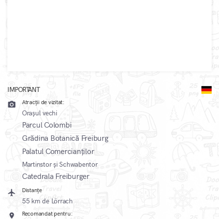
IMPORTANT
Atracții de vizitat:
camera_alt
Orașul vechi
Parcul Colombi
Grădina Botanică Freiburg
Palatul Comercianților
Martinstor și Schwabentor
Catedrala Freiburger
Distanțe
local_airport
55 km de Lörrach
Recomandat pentru:
pin_drop