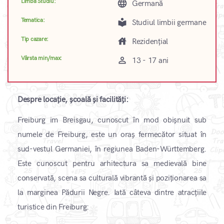
Limba Studiu:
language
Germană
Tematica:
local_library
Studiul limbii germane
Tip cazare:
house
Rezidențial
Vârsta min/max:
perm_identity
13 - 17 ani
Despre locație, școală și facilități:
Freiburg im Breisgau, cunoscut în mod obișnuit sub
numele de Freiburg, este un oraș fermecător situat în
sud-vestul Germaniei, în regiunea Baden-Württemberg.
Este cunoscut pentru arhitectura sa medievală bine
conservată, scena sa culturală vibrantă și poziționarea sa
la marginea Pădurii Negre. Iată câteva dintre atracțiile
turistice din Freiburg: