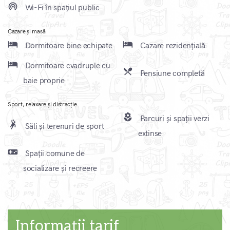
wifi_tethering
Wi-Fi în spațiul public
Cazare și masă
local_hotel
local_hotel
Dormitoare bine echipate
Cazare rezidențială
local_hotel
Dormitoare cvadruple cu
local_dining
Pensiune completă
baie proprie
Sport, relaxare și distracție
local_florist
Parcuri și spații verzi
sports_handball
Săli și terenuri de sport
extinse
videogame_asset
Spații comune de
socializare și recreere
Informații tarif