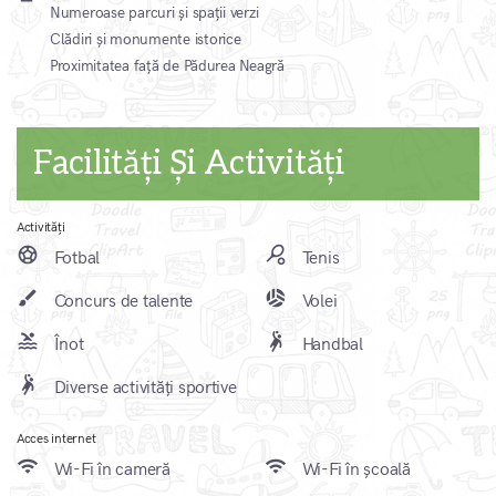
Numeroase parcuri și spații verzi
Clădiri și monumente istorice
Proximitatea față de Pădurea Neagră
Facilități Și Activități
Activități
sports_soccer
sports_tennis
Fotbal
Tenis
brush
sports_volleyball
Concurs de talente
Volei
pool
sports_handball
Înot
Handbal
sports_handball
Diverse activități sportive
Acces internet
wifi
wifi
Wi-Fi în cameră
Wi-Fi în școală