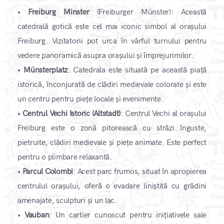
•
Freiburg Minster
(Freiburger Münster): Această
catedrală gotică este cel mai iconic simbol al orașului
Freiburg. Vizitatorii pot urca în vârful turnului pentru
vedere panoramică asupra orașului și împrejurimilor.
•
Münsterplatz
: Catedrala este situată pe această piață
istorică, înconjurată de clădiri medievale colorate și este
un centru pentru piețe locale și evenimente.
•
Centrul Vechi Istoric (Altstadt)
: Centrul Vechi al orașului
Freiburg este o zonă pitorească cu străzi înguste,
pietruite, clădiri medievale și piețe animate. Este perfect
pentru o plimbare relaxantă.
•
Parcul Colombi
: Acest parc frumos, situat în apropierea
centrului orașului, oferă o evadare liniștită cu grădini
amenajate, sculpturi și un lac.
•
Vauban
: Un cartier cunoscut pentru inițiativele sale