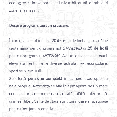
ecologice și inovatoare, inclusiv arhitectură durabilă și
zone fără mașini.
Despre program, cursuri și cazare:
În program sunt incluse
20 de lecții
de limba germană pe
săptămână pentru programul
STANDARD
și
25 de lecții
pentru programul
INTENSIV
. Alături de aceste cursuri,
elevii vor participa la diverse activități extracuriculare,
sportive și excursii.
Se ofertă
pensiune completă
în camere cvadruple cu
baie proprie. Rezidența se află în aproapiere de un mare
centru sportiv cu numeroase activități atât în interior, cât
și în aer liber. Sălile de clasă sunt luminoase și spațioase
pentru învățare interactivă.