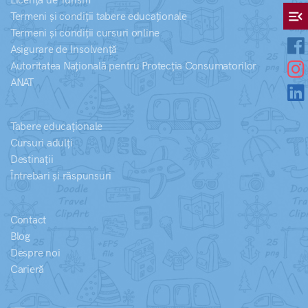
Licență de Turism
menu_open
Termeni și condiții tabere educaționale
Termeni și condiții cursuri online
Asigurare de Insolvență
Autoritatea Națională pentru Protecția Consumatorilor
ANAT
Tabere educaționale
Cursuri adulți
Destinații
Întrebari și răspunsuri
Contact
Blog
Despre noi
Carieră