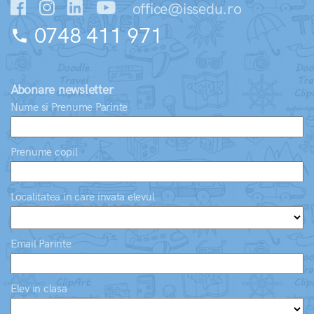
office@issedu.ro
0748 411 971
phone
Abonare newsletter
Nume si Prenume Parinte
Prenume copil
Localitatea in care invata elevul
Email Parinte
Elev in clasa