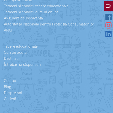
Licență de Turism
menu_open
Termeni și condiții tabere educaționale
Termeni și condiții cursuri online
Asigurare de Insolvență
Autoritatea Națională pentru Protecția Consumatorilor
ANAT
Tabere educaționale
Cursuri adulți
Destinații
Întrebari și răspunsuri
Contact
Blog
Despre noi
Carieră