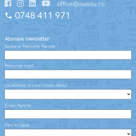
office@issedu.ro
0748 411 971
phone
Abonare newsletter
Nume si Prenume Parinte
Prenume copil
Localitatea in care invata elevul
Email Parinte
Elev in clasa