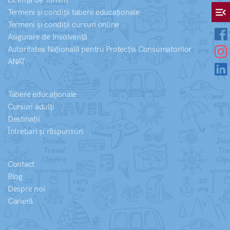
Licență de Turism
menu_open
Termeni și condiții tabere educaționale
Termeni și condiții cursuri online
Asigurare de Insolvență
Autoritatea Națională pentru Protecția Consumatorilor
ANAT
Tabere educaționale
Cursuri adulți
Destinații
Întrebari și răspunsuri
Contact
Blog
Despre noi
Carieră