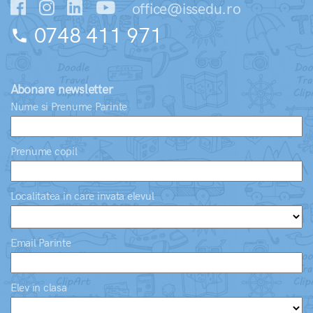
office@issedu.ro
0748 411 971
phone
Abonare newsletter
Nume si Prenume Parinte
Prenume copil
Localitatea in care invata elevul
Email Parinte
Elev in clasa