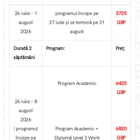
26 iulie - 1
programul începe pe
3725
august
27 iulie și se termină pe 31
GBP
2026
august
Durată 2
Program:
Preț:
săptămâni
Program Academic
6425
GBP
26 iulie - 8
august
2026
( programul
Program Academic +
6820
începe pe
Diplomă Level 3 Work
GBP