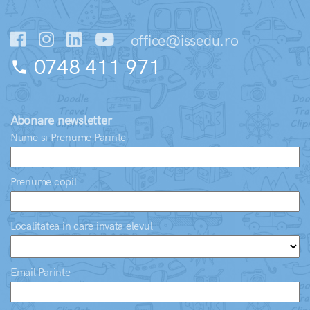
office@issedu.ro
0748 411 971
phone
Abonare newsletter
Nume si Prenume Parinte
Prenume copil
Localitatea in care invata elevul
Email Parinte