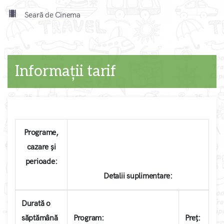
local_movies
Seară de Cinema
Informații tarif
Programe,
cazare și
perioade:
Detalii suplimentare:
Durată o
săptămână
Program:
Preț: