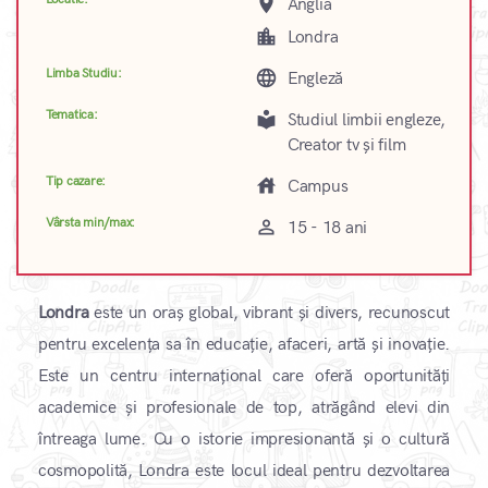
place
Anglia
location_city
Londra
Limba Studiu:
language
Engleză
Tematica:
local_library
Studiul limbii engleze,
Creator tv și film
Tip cazare:
house
Campus
Vârsta min/max:
perm_identity
15 - 18 ani
Londra
este un oraș global, vibrant și divers, recunoscut
pentru excelența sa în educație, afaceri, artă și inovație.
Este un centru internațional care oferă oportunități
academice și profesionale de top, atrăgând elevi din
întreaga lume. Cu o istorie impresionantă și o cultură
cosmopolită, Londra este locul ideal pentru dezvoltarea