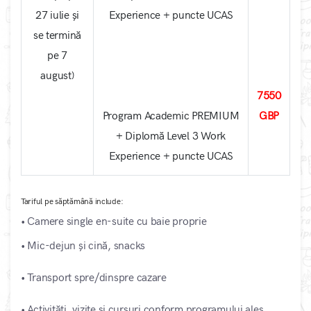
27 iulie și
Experience + puncte UCAS
se termină
pe 7
august)
7550
Program Academic PREMIUM
GBP
+ Diplomă Level 3 Work
Experience + puncte UCAS
Tariful pe săptămână include:
• Camere single en-suite cu baie proprie
• Mic-dejun și cină, snacks
• Transport spre/dinspre cazare
• Activități, vizite si cursuri conform programului ales