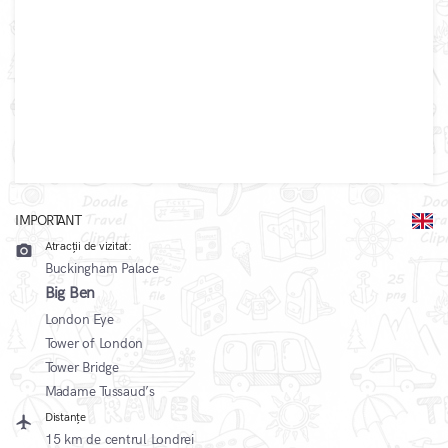
IMPORTANT
Atracții de vizitat:
camera_alt
Buckingham Palace
Big Ben
London Eye
Tower of London
Tower Bridge
Madame Tussaud’s
Distanțe
local_airport
15 km de centrul Londrei