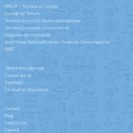
PPDCP - Termeni și Condiții
Licență de Turism
Termeni și condiții tabere educaționale
Termeni și condiții cursuri online
Asigurare de Insolvență
Autoritatea Națională pentru Protecția Consumatorilor
ANAT
Tabere educaționale
Cursuri adulți
Destinații
Întrebari și răspunsuri
Contact
Blog
Despre noi
Carieră