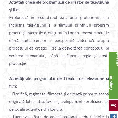
Activități cheie ale programului de creator de televiziune
și film
Explorează în mod direct viața unui profesionist din
industria televiziunii și a filmului printr-un program
practic și interactiv desfășurat în Londra. Acest modul le
oferă participanților o perspectivă autentică asupra
procesului de creație – de la dezvoltarea conceptului și
scrierea scenariului, până la filmare, regie și post-
producție.
A
s
i
g
u
r
ă
r
i
c
ă
l
ă
t
o
r
i
Activități ale programului de Creator de televiziune și
film:
- Planifică, regizează, filmează și editează prima ta scenă
originală folosind software și echipamente profesionale,
menu_open
pe locații autentice din Londra.
- Lucrează alături de colegi pasionați, adu-ți ideile la