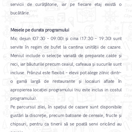
servicii de curățătorie, iar pe fiecare etaj există o
bucătărie.
Mesele pe durata programului
Mic dejun (07:30 – 09:00) și cina (17:30 – 19:30) sunt
servite în regim de bufet la cantina unității de cazare.
Meniul include o selecție variată de preparate calde și
reci, iar băuturile precum ceaiul, cafeaua și sucurile sunt
incluse. Prânzul este flexibil – elevii pot alege zilnic dintr-
o gamă largă de restaurante și localuri aflate în
apropierea locației programului (nu este inclus in costul
programului).
Pe parcursul zilei, în spațiul de cazare sunt disponibile
gustări la discreție, precum batoane de cereale, fructe și
chipsuri, pentru ca tinerii să se poată servi oricând au