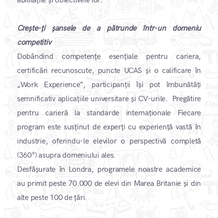
abilitățile și obiectivele lor.
​Crește-ți șansele de a pătrunde într-un domeniu
competitiv
Dobândind competențe esențiale pentru cariera,
certificări recunoscute, puncte UCAS și o calificare în
„Work Experience”, participanții își pot îmbunătăți
semnificativ aplicațiile universitare și CV-urile. ​ Pregătire
pentru carieră la standarde internaționale Fiecare
program este susținut de experți cu experiență vastă în
industrie, oferindu-le elevilor o perspectivă completă
(360°) asupra domeniului ales.
Desfășurate în Londra, programele noastre academice
au primit peste 70.000 de elevi din Marea Britanie și din
alte peste 100 de țări. ​