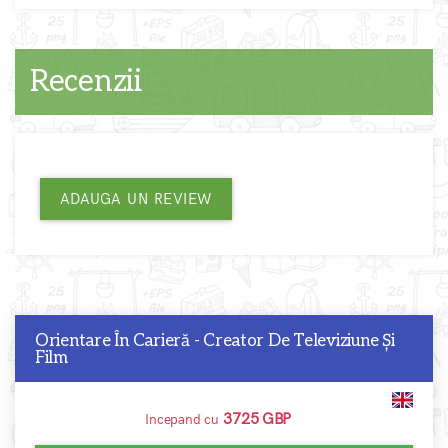
Recenzii
ADAUGA UN REVIEW
Orientare În Carieră - Creator De Televiziune Și
Film
3725 GBP
Incepand cu