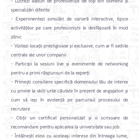
- Lucrezi alături de profesioniști de top din domenii și
specializări diferite
- Experimentezi simulări de carieră interactive, tipice
activităților pe care profesioniștii le desfășoară în mod
zilnic
- Vizitezi locații prestigioase și exclusive, cum ar fi sediile
centrale ale unor companii
- Participi la sesiuni live și evenimente de networking
pentru a primi răspunsuri de la experți
- Primești consiliere specifică domeniului tău de interes
cu privire la skill-urile căutate în prezent de angajatori și
cum să ieși în evidență pe parcursul procesului de
recrutare
- Obții un certificat personalizat și o scrisoare de
recomandare pentru aplicarea la universitate sau job
- Întâlnești elevi cu aceleași interese din întreaga lume,