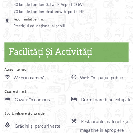
30 km de London Gatwick Airport (LGW)
70 km de London Heathrow Airport (LHR)
Recomandat pentru:
pin_drop
Prestigiul educațional al școlii
Facilități Și Activități
Acces internet
wifi
wifi_tethering
Wi-Fi în cameră
Wi-Fi în spațiul public
Cazare și masă
local_hotel
local_hotel
Cazare în campus
Dormitoare bine echipate
Sport, relaxare și distracție
local_dining
Restaurante, cafenele și
local_florist
Grădini și parcuri vaste
magazine în apropiere