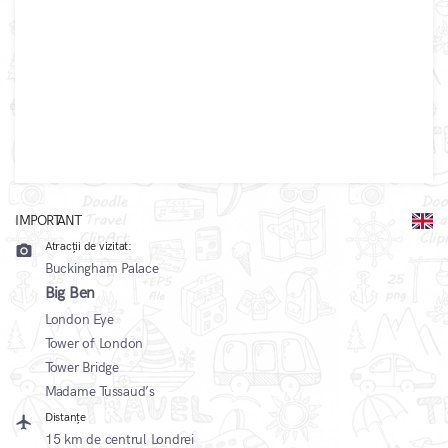
IMPORTANT
Atracții de vizitat:
camera_alt
Buckingham Palace
Big Ben
London Eye
Tower of London
Tower Bridge
Madame Tussaud’s
Distanțe
local_airport
15 km de centrul Londrei