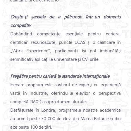
abilitățile și obiectivele lor. ​
Crește-ți șansele de a pătrunde într-un domeniu
competitiv
Dobândind competențe esențiale pentru cariera,
certificări recunoscute, puncte UCAS și o calificare în
„Work Experience”, participanții își pot îmbunătăți
semnificativ aplicațiile universitare și CV-urile. ​
Pregătire pentru carieră la standarde internaționale
Fiecare program este susținut de experți cu experiență
vastă în industrie, oferindu-le elevilor o perspectivă
completă (360°) asupra domeniului ales.
Desfășurate în Londra, programele noastre academice
au primit peste 70.000 de elevi din Marea Britanie și din
alte peste 100 de țări. ​