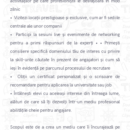
activităților pe care profesioniștii le desfășoară în mod
zilnic
•
Vizitezi locații prestigioase și exclusive, cum ar fi sediile
centrale ale unor companii
•
Participi la sesiuni live și evenimente de networking
pentru a primi răspunsuri de la experți • • Primești
consiliere specifică domeniului tău de interes cu privire
la skill-urile căutate în prezent de angajatori și cum să
ieși în evidență pe parcursul procesului de recrutare
• Obții un certificat personalizat și o scrisoare de
recomandare pentru aplicarea la universitate sau job
•
Întâlnești elevi cu aceleași interese din întreaga lume,
alături de care să îți dezvolți într-un mediu profesional
abilitățile cheie pentru angajare. ​
Scopul este de a crea un mediu care îi încurajează pe