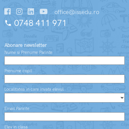
office@issedu.ro
0748 411 971
phone
Abonare newsletter
Nume si Prenume Parinte
Prenume copil
Localitatea in care invata elevul
Email Parinte
Elev in clasa