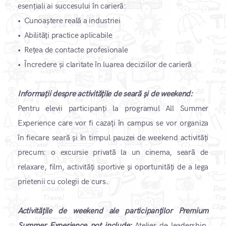
esențiali ai succesului în carieră:
•
Cunoaștere reală a industriei
•
Abilități practice aplicabile
•
Rețea de contacte profesionale
•
Încredere și claritate în luarea deciziilor de carieră ​
Informații despre activitățile de seară și de weekend:
Pentru elevii participanți la programul All Summer
Experience care vor fi cazați în campus se vor organiza
în fiecare seară și în timpul pauzei de weekend activități
precum: o excursie privată la un cinema, seară de
relaxare, film, activități sportive și oportunități de a lega
prietenii cu colegii de curs.
Activitățile de weekend ale participanților Premium
Summer Experience pot include:
Atelier de leadership,