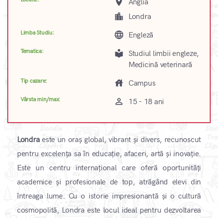
place
Anglia
location_city
Londra
Limba Studiu:
language
Engleză
Tematica:
local_library
Studiul limbii engleze,
Medicină veterinară
Tip cazare:
house
Campus
Vârsta min/max:
perm_identity
15 - 18 ani
Londra
este un oraș global, vibrant și divers, recunoscut
pentru excelența sa în educație, afaceri, artă și inovație.
Este un centru internațional care oferă oportunități
academice și profesionale de top, atrăgând elevi din
întreaga lume. Cu o istorie impresionantă și o cultură
cosmopolită, Londra este locul ideal pentru dezvoltarea