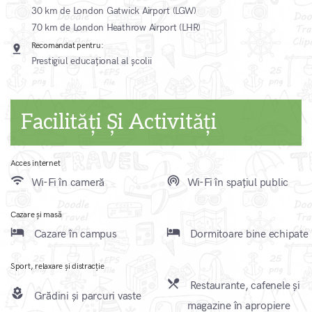
30 km de London Gatwick Airport (LGW)
70 km de London Heathrow Airport (LHR)
Recomandat pentru:
pin_drop
Prestigiul educațional al școlii
Facilități Și Activități
Acces internet
wifi
wifi_tethering
Wi-Fi în cameră
Wi-Fi în spațiul public
Cazare și masă
local_hotel
local_hotel
Cazare în campus
Dormitoare bine echipate
Sport, relaxare și distracție
local_dining
Restaurante, cafenele și
local_florist
Grădini și parcuri vaste
magazine în apropiere