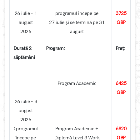
26 iulie - 1
programul începe pe
3725
august
27 iulie și se termină pe 31
GBP
2026
august
Durată 2
Program:
Preț:
săptămâni
Program Academic
6425
GBP
26 iulie - 8
august
2026
( programul
Program Academic +
6820
începe pe
Diplomă Level 3 Work
GBP