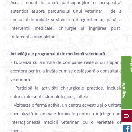
Acest modul le oferă participanților o perspectivă
autentică asupra parcursului unui veterinar – de la
consultațiile inițiale și stabilirea diagnosticului, până la
intervenții medicale, chirurgie și îngrijirea post-
tratament a animalelor.
Activități ale programului de medicină veterinară:
- Lucrează cu animale de companie reale și cu stăpânii
acestora pentru a învăța cum se desfășoară o consultație
veterinară.
A
s
i
g
u
r
ă
r
i
c
ă
l
ă
t
o
r
i
- Participă la activități chirurgicale practice, inclusiv
suturi, intervenții stomatologice și altele.
- Vizitează o fermă activă, un centru ecvestru și o unitate
specializată în animale tropicale pentru a înțelege cum
menu_open
interacționează medicii veterinari cu o varietate de
specii.