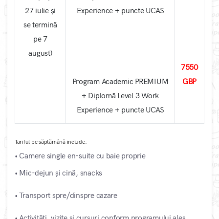
27 iulie și
Experience + puncte UCAS
se termină
pe 7
august)
7550
Program Academic PREMIUM
GBP
+ Diplomă Level 3 Work
Experience + puncte UCAS
Tariful pe săptămână include:
• Camere single en-suite cu baie proprie
• Mic-dejun și cină, snacks
• Transport spre/dinspre cazare
• Activități, vizite si cursuri conform programului ales