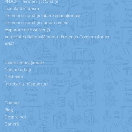
PPDCP - Termeni și Condiții
Licență de Turism
Termeni și condiții tabere educaționale
Termeni și condiții cursuri online
Asigurare de Insolvență
Autoritatea Națională pentru Protecția Consumatorilor
ANAT
Tabere educaționale
Cursuri adulți
Destinații
Întrebari și răspunsuri
Contact
Blog
Despre noi
Carieră