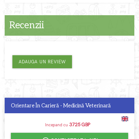
Recenzii
ADAUGA UN REVIEW
Orientare În Carieră - Medicină Veterinară
3725 GBP
Incepand cu