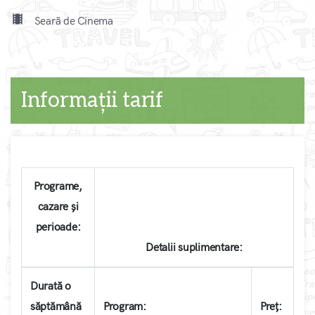
local_movies
Seară de Cinema
Informații tarif
Programe,
cazare și
perioade:
Detalii suplimentare:
Durată o
săptămână
Program:
Preț: