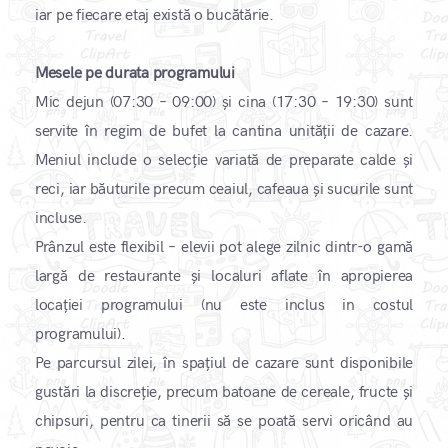
iar pe fiecare etaj există o bucătărie.
Mesele pe durata programului
Mic dejun (07:30 – 09:00) și cina (17:30 – 19:30) sunt
servite în regim de bufet la cantina unității de cazare.
Meniul include o selecție variată de preparate calde și
reci, iar băuturile precum ceaiul, cafeaua și sucurile sunt
incluse.
Prânzul este flexibil – elevii pot alege zilnic dintr-o gamă
largă de restaurante și localuri aflate în apropierea
locației programului (nu este inclus in costul
programului).
Pe parcursul zilei, în spațiul de cazare sunt disponibile
gustări la discreție, precum batoane de cereale, fructe și
chipsuri, pentru ca tinerii să se poată servi oricând au