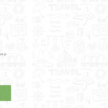
re și
.