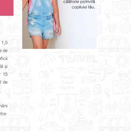
 1,5
e de
icii
ă și
r 15
0 de
mâni
xtra-