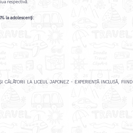
iua respectivă.
% la adolescenți:
I CĂLĂTORII LA LICEUL JAPONEZ - EXPERIENȚĂ INCLUSĂ, FIIN