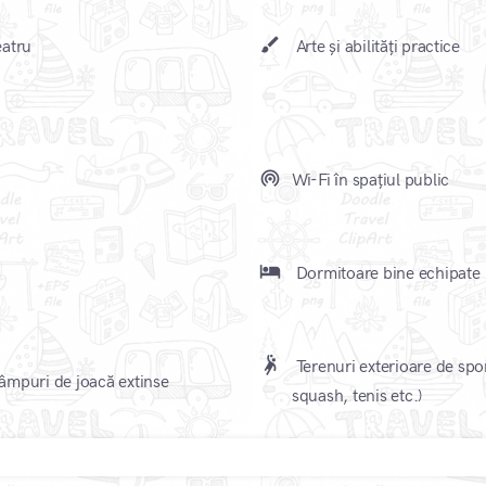
brush
atru
Arte și abilități practice
wifi_tethering
Wi-Fi în spațiul public
local_hotel
Dormitoare bine echipate
sports_handball
Terenuri exterioare de spor
mpuri de joacă extinse
squash, tenis etc.)