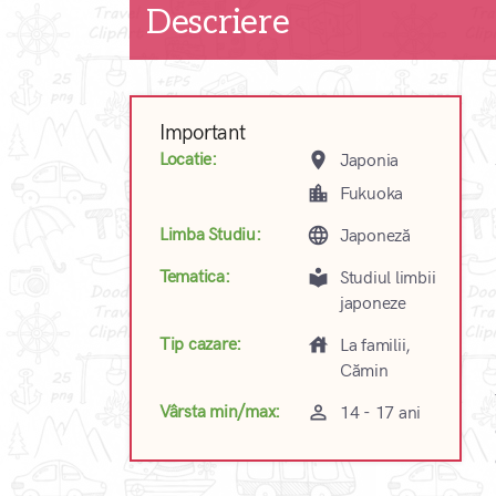
Descriere
Important
place
Locatie:
Japonia
location_city
Fukuoka
language
Limba Studiu:
Japoneză
local_library
Tematica:
Studiul limbii
japoneze
house
Tip cazare:
La familii,
Cămin
perm_identity
Vârsta min/max:
14 - 17 ani