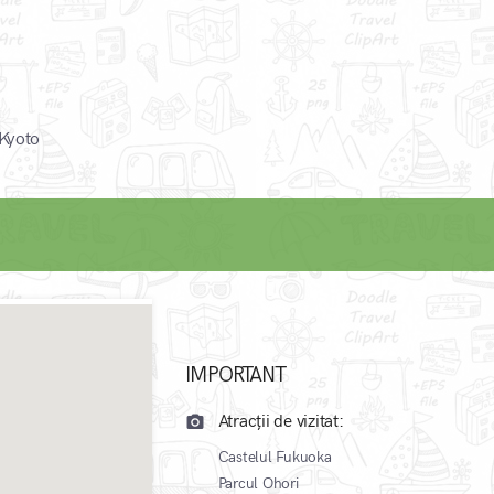
 Kyoto
IMPORTANT
Atracții de vizitat:
camera_alt
Castelul Fukuoka
Parcul Ohori