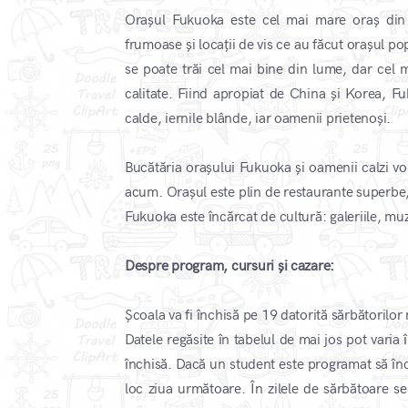
Orașul Fukuoka este cel mai mare oraș din 
frumoase și locații de vis ce au făcut orașul pop
se poate trăi cel mai bine din lume, dar cel m
calitate. Fiind apropiat de China și Korea, F
calde, iernile blânde, iar oamenii prietenoși.
Bucătăria orașului Fukuoka și oamenii calzi v
acum. Orașul este plin de restaurante superbe
Fukuoka este încărcat de cultură: galeriile, muz
Despre program, cursuri și cazare:
​Școala va fi închisă pe 19 datorită sărbătorilor
Datele regăsite în tabelul de mai jos pot varia î
închisă. Dacă un student este programat să încea
loc ziua următoare. În zilele de sărbătoare se v