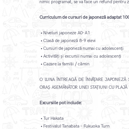
nimic programat, se va face un refund pentru z
Curriculum de cursuri de japoneză adaptat 100
•
Niveluri japoneze A0-A1
•
Clasă de japoneză 8-9 elevi
•
Cursuri de japoneză numai cu adolescenți
•
Activități și excursii numai cu adolescenți
•
Cazare la familii / cămin​
O LUNA ÎNTREAGĂ DE ÎNVĂȚARE JAPONEZĂ Ș
ORAȘ ASEMĂNĂTOR UNEI STAȚIUNI CU PLAJĂ
Excursiile pot include:
•
Tur Hakata
•
Festivalul Tanabata - Fukuoka Turn