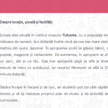
Despre locație, școală și facilități:
Școala este situată în centrul orașului
Fukuoka
, cu o populație de
milioane de oameni, la o distanță foarte mică de cea mai mare stați
metrou din sudul Japoniei. În apropierea școlii se găsesc bănci, of
poștale, magazine și restaurante. De asemenea, în apropiere se afl
un parc, dar și un râu. Cea mai apropiată plajă se află la doa
minute de mers cu autobuzul, iar resortul Momochi se află la 2
minute distanță.
Tabăra începe în fiecare zi de luni, iar studenții pot sta câte săptă
doresc și să își realizeze propriul plan de studiu și de activități e
curriculare.