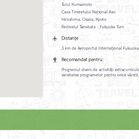
Turul Kumamoto
Casa Tineretului Național Aso
Hiroshima, Osaka, Kyoto
Festivalul Tanabata - Fukuoka Turn
Distanțe
local_airport
3 km de Aeroportul Internațional Fukuoka
Recomandat pentru:
pin_drop
Programul divers de activități extracurricula
varietatea programelor pentru orice vârstă