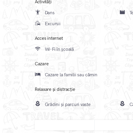
Activități
accessibility_new
movie_creation
Dans
Te
emoji_transportation
Excursii
Acces internet
wifi
Wi-Fi în școală
Cazare
local_hotel
Cazare la familii sau cămin
Relaxare și distracție
local_florist
local_florist
Grădini și parcuri vaste
Câ