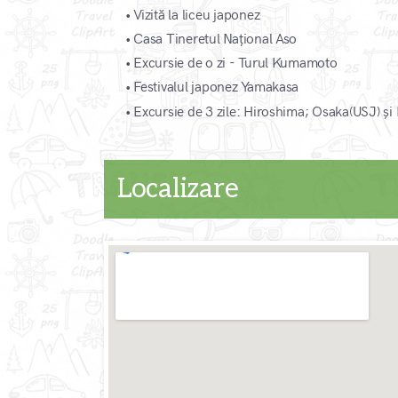
•
Vizită la liceu japonez
•
Casa Tineretul Național Aso
•
Excursie de o zi - Turul Kumamoto
•
Festivalul japonez Yamakasa
•
Excursie de 3 zile: Hiroshima; Osaka(USJ) și
Localizare