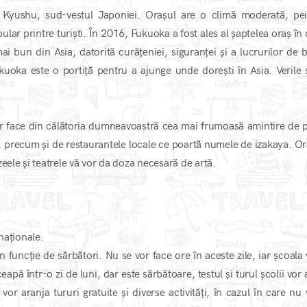
Kyushu, sud-vestul Japoniei. Orașul are o climă moderată, pei
ular printre turiști. În 2016, Fukuoka a fost ales al șaptelea oraș în
ai bun din Asia, datorită curățeniei, siguranței și a lucrurilor de 
ukuoka este o portiță pentru a ajunge unde dorești în Asia. Verile 
or face din călătoria dumneavoastră cea mai frumoasă amintire de 
, precum și de restaurantele locale ce poartă numele de izakaya. Or
eele și teatrele vă vor da doza necesară de artă.
 naționale.
n funcție de sărbători. Nu se vor face ore în aceste zile, iar școala 
pă într-o zi de luni, dar este sărbătoare, testul și turul școlii vor
or aranja tururi gratuite și diverse activități, în cazul în care nu 