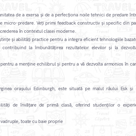
nitatea de a exersa și de a perfecționa noile tehnici de predare înt
de micro-predare. Veți primi feedback constructiv și specific din pa
încrederea în contextul clasei moderne.
nțe și abilități practice pentru a integra eficient tehnologiile baza
că, contribuind la îmbunătățirea rezultatelor elevilor și la dezvolt
i pentru a menține echilibrul și pentru a vă dezvolta armonios în car
arginea orașului Edinburgh, este situată pe malul râului Esk și 
ilități de învățare de primă clasă, oferind studenților o experi
 cvadruple, toate cu baie proprie