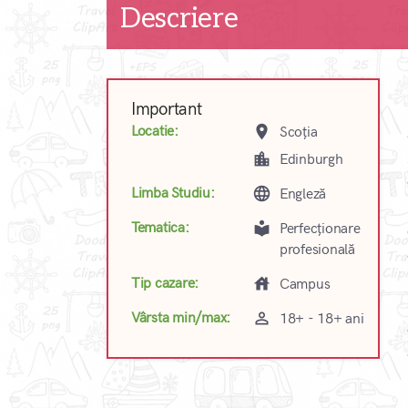
Descriere
Important
place
Locatie:
Scoția
location_city
Edinburgh
language
Limba Studiu:
Engleză
local_library
Tematica:
Perfecționare
profesională
house
Tip cazare:
Campus
perm_identity
Vârsta min/max:
18+ - 18+ ani