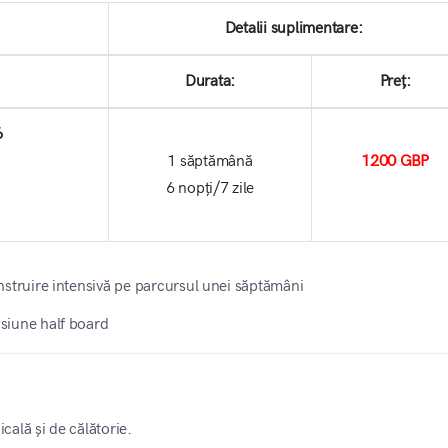
Detalii suplimentare:
Durata:
Preț:
6
1 săptămână
1200 GBP
6 nopți/7 zile
nstruire intensivă pe parcursul unei săptămâni
siune half board
n
cală și de călătorie.