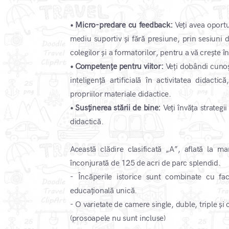
• Micro-predare cu feedback:
Veți avea oportu
mediu suportiv și fără presiune, prin sesiuni 
colegilor și a formatorilor, pentru a vă crește 
• Competențe pentru viitor:
Veți dobândi cunoști
inteligență artificială în activitatea didacti
propriilor materiale didactice.
• Susținerea stării de bine:
Veți învăța strategi
didactică.
Această clădire clasificată „A”, aflată la m
înconjurată de 125 de acri de parc splendid.
- Încăperile istorice sunt combinate cu fac
educațională unică.
- O varietate de camere single, duble, triple și
(prosoapele nu sunt incluse)