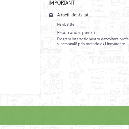
IMPORTANT
Atracții de vizitat:
camera_alt
Newbattle
Recomandat pentru:
Program interactiv pentru dezvoltare profe
și personală prin metodologii inovatoare.