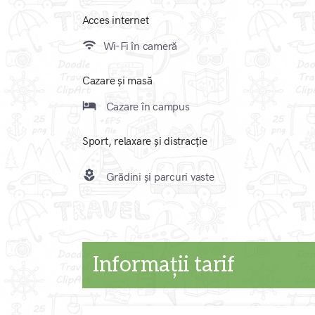
Acces internet
wifi
Wi-Fi în cameră
Cazare și masă
local_hotel
Cazare în campus
Sport, relaxare și distracție
local_florist
Grădini și parcuri vaste
Informații tarif