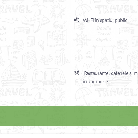
wifi_tethering
Wi-Fi în spațiul public
local_dining
Restaurante, cafenele și 
în apropiere