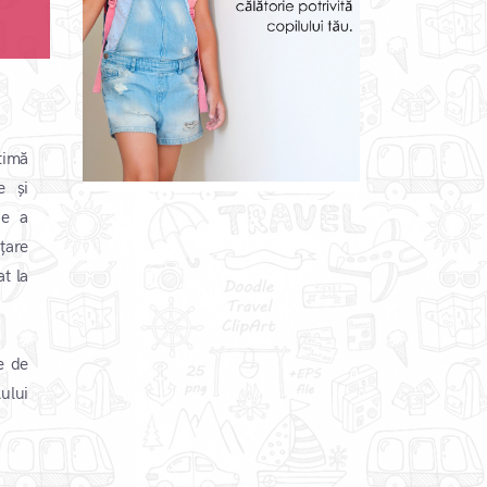
timă
e și
ne a
țare
t la
e de
ului