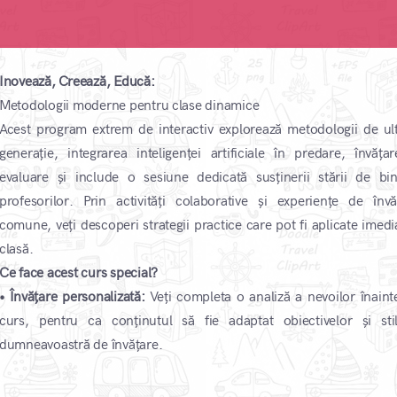
Inovează, Creează, Educă:
Metodologii moderne pentru clase dinamice
Acest program extrem de interactiv explorează metodologii de ul
generație, integrarea inteligenței artificiale în predare, învățar
evaluare și include o sesiune dedicată susținerii stării de bi
profesorilor. Prin activități colaborative și experiențe de învă
comune, veți descoperi strategii practice care pot fi aplicate imedia
clasă.
Ce face acest curs special?
• Învățare personalizată:
Veți completa o analiză a nevoilor înaint
curs, pentru ca conținutul să fie adaptat obiectivelor și stil
dumneavoastră de învățare.