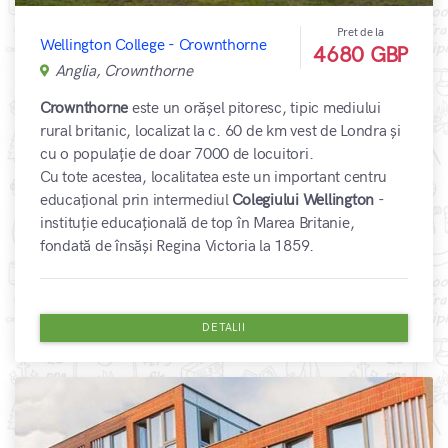
Pret de la
Wellington College - Crownthorne
4680 GBP
Anglia, Crownthorne
Crownthorne
este un orășel pitoresc, tipic mediului
rural britanic, localizat la c. 60 de km vest de Londra și
cu o populație de doar 7000 de locuitori.
Cu tote acestea, localitatea este un important centru
educațional prin intermediul
Colegiului Wellington
-
instituție educațională de top în Marea Britanie,
fondată de însăși Regina Victoria la 1859.
DETALII