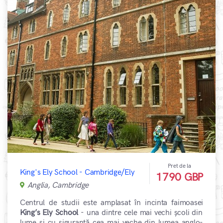
Pret de la
King's Ely School - Cambridge/Ely
1790 GBP
Anglia, Cambridge
Centrul de studii este amplasat în incinta faimoasei
King’s Ely School
- una dintre cele mai vechi școli din
lume și cu siguranță cea mai veche din lumea anglo-