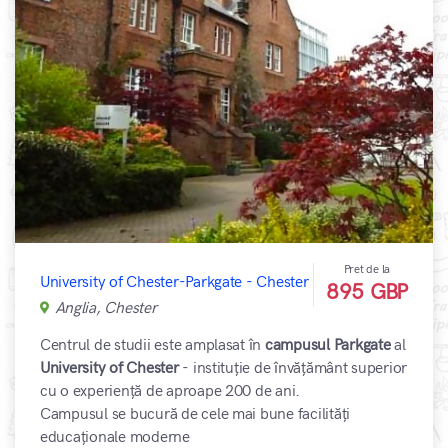
Pret de la
University of Chester-Parkgate - Chester
895 GBP
Anglia, Chester
Centrul de studii este amplasat în
campusul Parkgate
al
University of Chester
- instituție de învățământ superior
cu o experiență de aproape 200 de ani.
Campusul se bucură de cele mai bune facilități
educaționale moderne