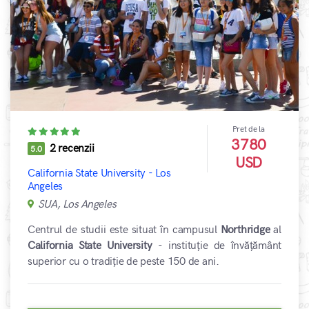
Pret de la
3780
2 recenzii
5.0
USD
California State University - Los
Angeles
SUA, Los Angeles
Centrul de studii este situat în campusul
Northridge
al
California State University
- instituție de învățământ
superior cu o tradiție de peste 150 de ani.