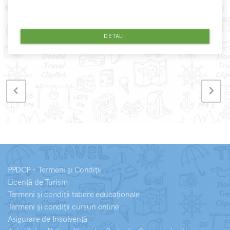
DETALII
PPDCP - Termeni și Condiții
Licență de Turism
Termeni și condiții tabere educaționale
Termeni și condiții cursuri online
Asigurare de Insolvență