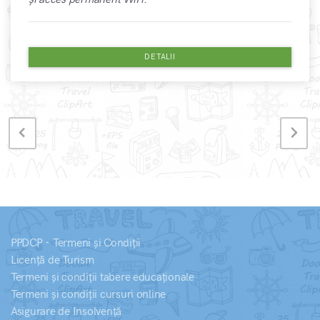
DETALII
PPDCP - Termeni și Condiții
Licență de Turism
Termeni și condiții tabere educaționale
Termeni și condiții cursuri online
Asigurare de Insolvență