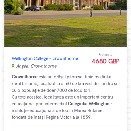
Pret de la
Wellington College - Crownthorne
4680 GBP
Anglia, Crownthorne
Crownthorne
este un orășel pitoresc, tipic mediului
rural britanic, localizat la c. 60 de km vest de Londra și
cu o populație de doar 7000 de locuitori.
Cu tote acestea, localitatea este un important centru
educațional prin intermediul
Colegiului Wellington
-
instituție educațională de top în Marea Britanie,
fondată de însăși Regina Victoria la 1859.