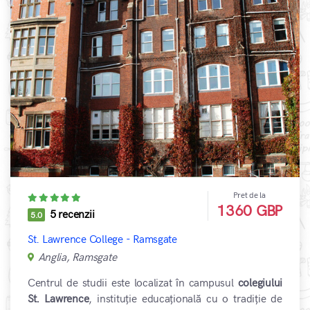
Pret de la
1360 GBP
5 recenzii
5.0
St. Lawrence College - Ramsgate
Anglia, Ramsgate
Centrul de studii este localizat în campusul
colegiului
St. Lawrence
, instituție educațională cu o tradiție de