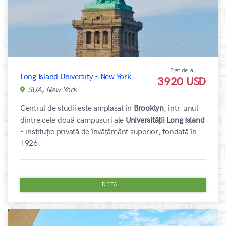
Pret de la
Long Island University - New York
3920 USD
SUA, New York
Centrul de studii este amplasat în
Brooklyn
, într-unul
dintre cele două campusuri ale
Universității Long Island
- instituție privată de învățământ superior, fondată în
1926.
DETALII