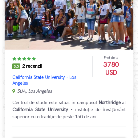
Pret de la
3780
2 recenzii
5.0
USD
California State University - Los
Angeles
SUA, Los Angeles
Centrul de studii este situat în campusul
Northridge
al
California State University
- instituție de învățământ
superior cu o tradiție de peste 150 de ani.