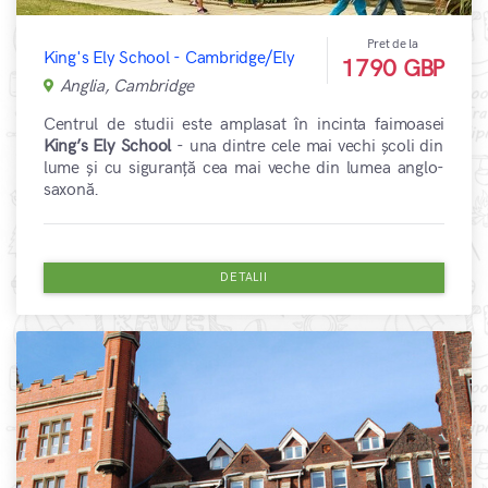
Pret de la
King's Ely School - Cambridge/Ely
1790 GBP
Anglia, Cambridge
Centrul de studii este amplasat în incinta faimoasei
King’s Ely School
- una dintre cele mai vechi școli din
lume și cu siguranță cea mai veche din lumea anglo-
saxonă.
DETALII