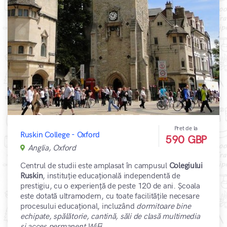
Pret de la
Ruskin College - Oxford
590 GBP
Anglia, Oxford
Centrul de studii este amplasat în campusul
Colegiului
Ruskin
, instituție educațională independentă de
prestigiu, cu o experiență de peste 120 de ani. Școala
este dotată ultramodern, cu toate facilitățile necesare
procesului educațional, incluzând
dormitoare bine
echipate, spălătorie, cantină, săli de clasă multimedia
și acces permanent WiFi
.